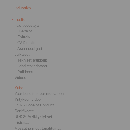
Industries
Huolto
Hae tiedostoja
Luettelot
Esittely
CAD-mallit
Asennusohjeet
Julkaisut
Tekniset artikkelit
Lehdistötiedotteet
Palkinnot
Videos
Yritys
Your benefit is our motivation
Yrityksen video
CSR - Code of Conduct
Sertifikaatit
RINGSPANN yritykset
Historiaa
Messut ja muut tapahtumat