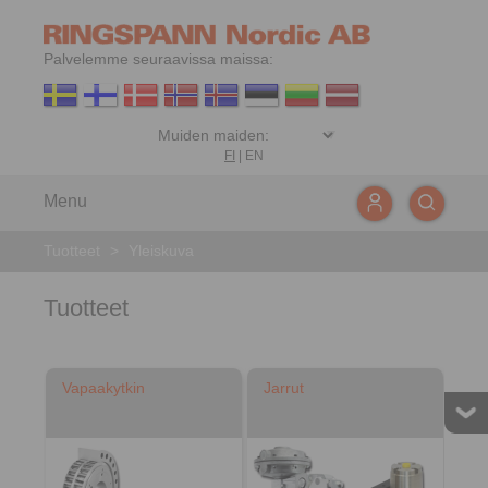
Palvelemme seuraavissa maissa:
FI
|
EN
Menu
Tuotteet
>
Yleiskuva
Tuotteet
Vapaakytkin
Jarrut