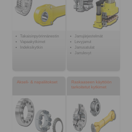
Takaisinpyörinnänestin
Jarrujärjestelmät
Vapaakytkimet
Levyjarrut
Indeksikytkin
Jarrusatulat
Jarrulevyt
Akseli- & napaliitokset
Raskaaseen käyttöön
tarkoitetut kytkimet