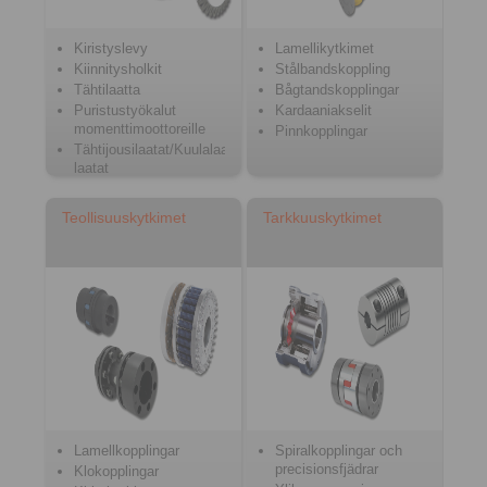
Kiristyslevy
Lamellikytkimet
Kiinnitysholkit
Stålbandskoppling
Tähtilaatta
Bågtandskopplingar
Puristustyökalut
Kardaaniakselit
momenttimoottoreille
Pinnkopplingar
Tähtijousilaatat/Kuulalaakeri
laatat
Teollisuuskytkimet
Tarkkuuskytkimet
Lamellkopplingar
Spiralkopplingar och
precisionsfjädrar
Klokopplingar