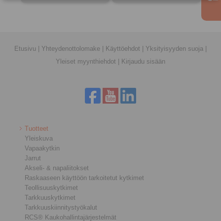
Etusivu
|
Yhteydenottolomake
|
Käyttöehdot
|
Yksityisyyden suoja
|
Yleiset myynthiehdot
|
Kirjaudu sisään
Tuotteet
Yleiskuva
Vapaakytkin
Jarrut
Akseli- & napaliitokset
Raskaaseen käyttöön tarkoitetut kytkimet
Teollisuuskytkimet
Tarkkuuskytkimet
Tarkkuuskiinnitystyökalut
RCS® Kaukohallintajärjestelmät