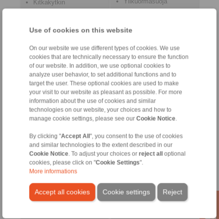
Ylikuormasuoja
Kitkakytkin
Flexibla kopplingar
Voimanrajoitus
Use of cookies on this website
Cone Clamping
Couplings
On our website we use different types of cookies. We use
cookies that are technically necessary to ensure the function
Tarkkuuskiinnitystyökalut
RCS®
of our website. In addition, we use optional cookies to
Kaukohallintajärjestelmät
analyze user behavior, to set additional functions and to
target the user. These optional cookies are used to make
your visit to our website as pleasant as possible. For more
information about the use of cookies and similar
technologies on our website, your choices and how to
manage cookie settings, please see our
Cookie Notice
.
By clicking "
Accept All
", you consent to the use of cookies
and similar technologies to the extent described in our
Cookie Notice
. To adjust your choices or
reject all
optional
cookies, please click on "
Cookie Settings
".
Tarkkuuskiinnitysholkit
Veto/työntökaapeli
More informations
Tarkuuskiristyskarat
Bowden-kaapelit
Kiristyskytkimet
Ohjauskaapeli
Accept all cookies
Cookie settings
Reject
Ohjausjärjestelmä
Kaasupoljinjärjestelmät