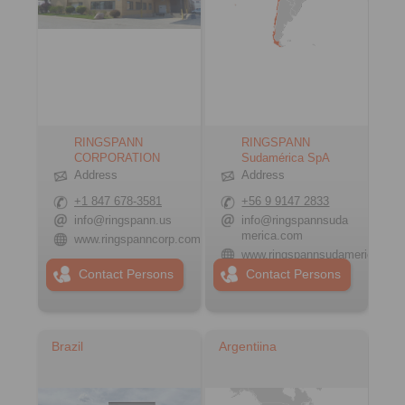
RINGSPANN
RINGSPANN
CORPORATION
Sudamérica SpA
Address
Address
+1 847 678-3581
+56 9 9147 2833
info@ringspann.us
info@ringspannsuda
merica.com
www.ringspanncorp.com
www.ringspannsudamerica.co
Contact Persons
Contact Persons
Brazil
Argentiina