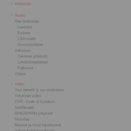
Industries
Huolto
Hae tiedostoja
Luettelot
Esittely
CAD-mallit
Asennusohjeet
Julkaisut
Tekniset artikkelit
Lehdistötiedotteet
Palkinnot
Videos
Yritys
Your benefit is our motivation
Yrityksen video
CSR - Code of Conduct
Sertifikaatit
RINGSPANN yritykset
Historiaa
Messut ja muut tapahtumat
Virtual Exhibition Booth