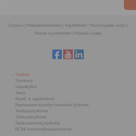
Etusivu
|
Yhteydenottolomake
|
Käyttöehdot
|
Yksityisyyden suoja
|
Yleiset myynthiehdot
|
Kirjaudu sisään
Tuotteet
Yleiskuva
Vapaakytkin
Jarrut
Akseli- & napaliitokset
Raskaaseen käyttöön tarkoitetut kytkimet
Teollisuuskytkimet
Tarkkuuskytkimet
Tarkkuuskiinnitystyökalut
RCS® Kaukohallintajärjestelmät