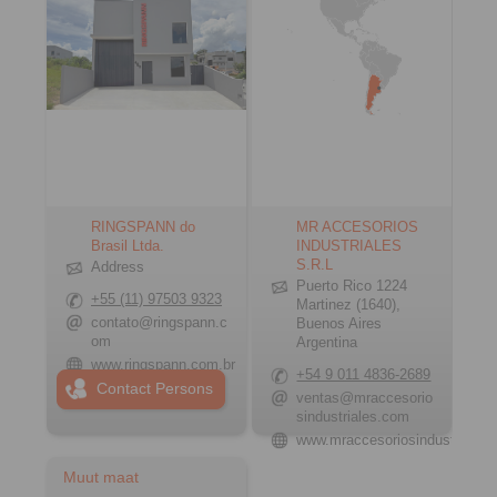
RINGSPANN do
MR ACCESORIOS
Brasil Ltda.
INDUSTRIALES
S.R.L
Address
Puerto Rico 1224
+55 (11) 97503 9323
Martinez (1640),
contato@ringspann.c
Buenos Aires
om
Argentina
www.ringspann.com.br
+54 9 011 4836-2689
Contact Persons
ventas@mraccesorio
sindustriales.com
www.mraccesoriosindustriales
Muut maat