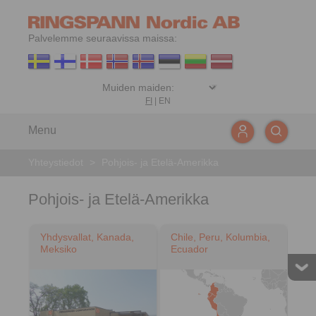
Palvelemme seuraavissa maissa:
FI
|
EN
Menu
Yhteystiedot
>
Pohjois- ja Etelä-Amerikka
Pohjois- ja Etelä-Amerikka
Yhdysvallat, Kanada,
Chile, Peru, Kolumbia,
Meksiko
Ecuador