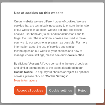
Use of cookies on this website
On our website we use different types of cookies. We use
cookies that are technically necessary to ensure the function
of our website. In addition, we use optional cookies to
analyze user behavior, to set additional functions and to
target the user. These optional cookies are used to make
your visit to our website as pleasant as possible. For more
information about the use of cookies and similar
technologies on our website, your choices and how to
manage cookie settings, please see our
Cookie Notice
.
RINGSPANN GmbH
Address
By clicking "
Accept All
", you consent to the use of cookies
and similar technologies to the extent described in our
+49 6172 275-0
Cookie Notice
. To adjust your choices or
reject all
optional
info@ringspann.de
cookies, please click on "
Cookie Settings
".
www.ringspann.de
More informations
Accept all cookies
Cookie settings
Reject
Contact Persons