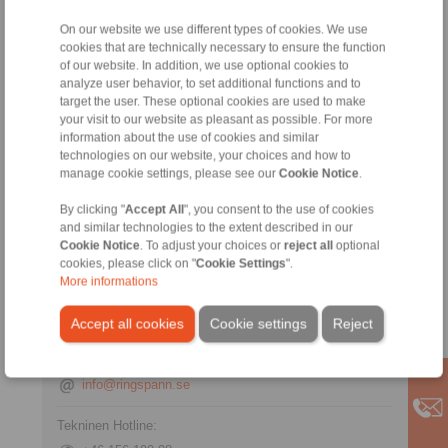
On our website we use different types of cookies. We use
cookies that are technically necessary to ensure the function
of our website. In addition, we use optional cookies to
analyze user behavior, to set additional functions and to
target the user. These optional cookies are used to make
your visit to our website as pleasant as possible. For more
Intermediate Flanges
information about the use of cookies and similar
Spring Force Actuator
technologies on our website, your choices and how to
for machine connections
manage cookie settings, please see our
Cookie Notice
.
By clicking "
Accept All
", you consent to the use of cookies
and similar technologies to the extent described in our
Cookie Notice
. To adjust your choices or
reject all
optional
cookies, please click on "
Cookie Settings
".
More informations
Yhteystiedot
Accept all cookies
Cookie settings
Reject
Myynti Hotline:
+46 156 190 98
info@ringspann.se
Tekninen Hotline: