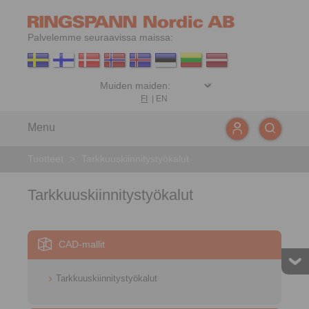
Palvelemme seuraavissa maissa:
FI
|
EN
Menu
Tuotteet
>
Tarkkuuskiinnitystyökalut
Tarkkuuskiinnitystyökalut
CAD-mallit
Tarkkuuskiinnitystyökalut