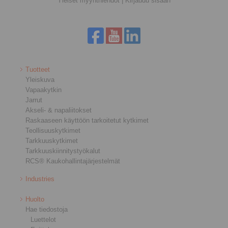
Yleiset myynthiehdot
|
Kirjaudu sisään
Tuotteet
Yleiskuva
Vapaakytkin
Jarrut
Akseli- & napaliitokset
Raskaaseen käyttöön tarkoitetut kytkimet
Teollisuuskytkimet
Tarkkuuskytkimet
Tarkkuuskiinnitystyökalut
RCS® Kaukohallintajärjestelmät
Industries
Huolto
Hae tiedostoja
Luettelot