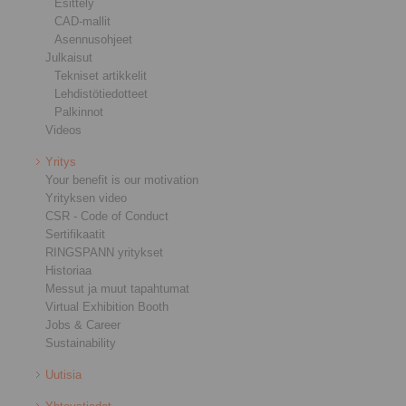
Esittely
CAD-mallit
Asennusohjeet
Julkaisut
Tekniset artikkelit
Lehdistötiedotteet
Palkinnot
Videos
Yritys
Your benefit is our motivation
Yrityksen video
CSR - Code of Conduct
Sertifikaatit
RINGSPANN yritykset
Historiaa
Messut ja muut tapahtumat
Virtual Exhibition Booth
Jobs & Career
Sustainability
Uutisia