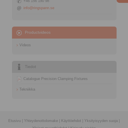
+46 156 190 98
info@ringspann.se
Productvideos
Videos
Tiedot
Catalogue Precision Clamping Fixtures
Tekniikka
Etusivu
|
Yhteydenottolomake
|
Käyttöehdot
|
Yksityisyyden suoja
|