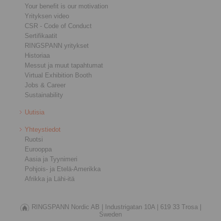
Your benefit is our motivation
Yrityksen video
CSR - Code of Conduct
Sertifikaatit
RINGSPANN yritykset
Historiaa
Messut ja muut tapahtumat
Virtual Exhibition Booth
Jobs & Career
Sustainability
Uutisia
Yhteystiedot
Ruotsi
Eurooppa
Aasia ja Tyynimeri
Pohjois- ja Etelä-Amerikka
Afrikka ja Lähi-itä
RINGSPANN Nordic AB |
Industrigatan 10A |
619 33 Trosa |
Sweden