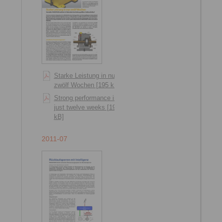
Starke Leistung in nur
zwölf Wochen [195 kB]
Strong performance in
just twelve weeks [192
kB]
2011-07