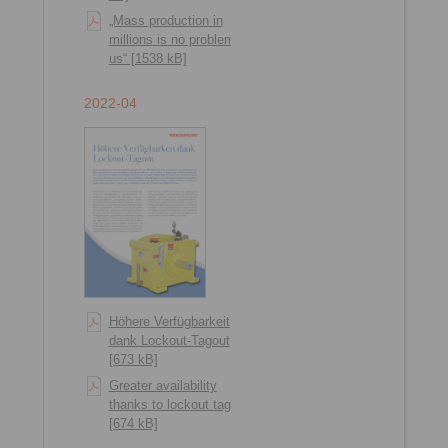
„Mass production in
millions is no problem for
us“ [1538 kB]
2022-04
Höhere Verfügbarkeit
dank Lockout-Tagout
[673 kB]
Greater availability
thanks to lockout tagout
[674 kB]