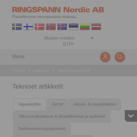
Palvelemme seuraavissa maissa:
FI
|
EN
Menu
Huolto
>
Julkaisut
>
Tekniset artikkelit
Tekniset artikkelit
Vapaakytkin
Jarrut
Akseli- & napaliitokset
Ylikuormakytkimet & Akseliliitokset ja kytkimet
Tarkkuuskiinnitystyökalut