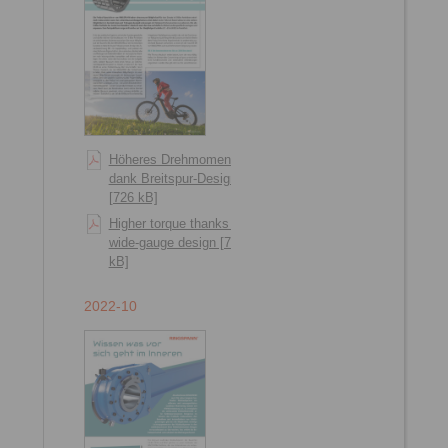
Höheres Drehmoment
dank Breitspur-Design
[726 kB]
Higher torque thanks to
wide-gauge design [724
kB]
2022-10