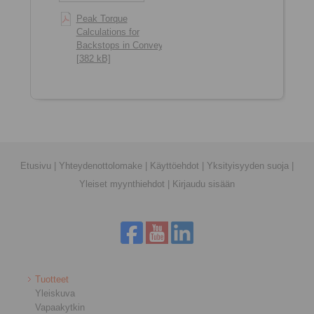
Peak Torque
Calculations for
Backstops in Conveyors
[382 kB]
Etusivu
|
Yhteydenottolomake
|
Käyttöehdot
|
Yksityisyyden suoja
|
Yleiset myynthiehdot
|
Kirjaudu sisään
Tuotteet
Yleiskuva
Vapaakytkin