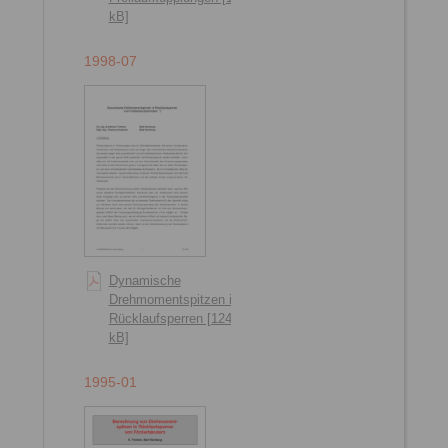
kB]
1998-07
Dynamische
Drehmomentspitzen in
Rücklaufsperren [124
kB]
1995-01