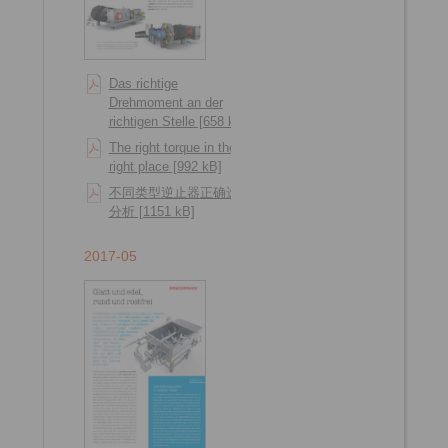
Das richtige
Drehmoment an der
richtigen Stelle [658 kB]
The right torque in the
right place [992 kB]
不同类型逆止器正确选型
分析 [1151 kB]
2017-05