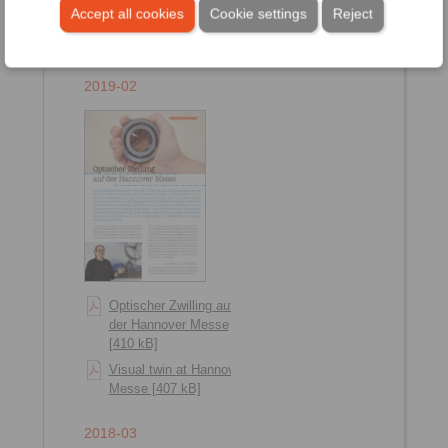
Preventive glimpses into
Accept all cookies
Cookie settings
Reject
the inner workings [2010
kB]
2019-02
Optischer Zwilling auf
der Hannover Messe
[410 kB]
Visual twin at Hannover
Messe [407 kB]
2018-03