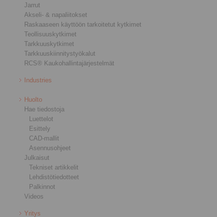
Jarrut
Akseli- & napaliitokset
Raskaaseen käyttöön tarkoitetut kytkimet
Teollisuuskytkimet
Tarkkuuskytkimet
Tarkkuuskiinnitystyökalut
RCS® Kaukohallintajärjestelmät
Industries
Huolto
Hae tiedostoja
Luettelot
Esittely
CAD-mallit
Asennusohjeet
Julkaisut
Tekniset artikkelit
Lehdistötiedotteet
Palkinnot
Videos
Yritys