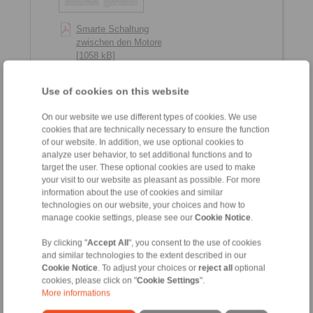
Smarte Schaltung
zwischen den Motoren
[1058 kB]
Smart switching between
motors [1035 kB]
Use of cookies on this website
2019-03
On our website we use different types of cookies. We use
cookies that are technically necessary to ensure the function
of our website. In addition, we use optional cookies to
analyze user behavior, to set additional functions and to
target the user. These optional cookies are used to make
your visit to our website as pleasant as possible. For more
information about the use of cookies and similar
technologies on our website, your choices and how to
manage cookie settings, please see our
Cookie Notice
.
By clicking "
Accept All
", you consent to the use of cookies
and similar technologies to the extent described in our
Cookie Notice
. To adjust your choices or
reject all
optional
Vorsorgliche Einblicke
cookies, please click on "
Cookie Settings
".
ins innere Geschehen
More informations
[2887 kB]