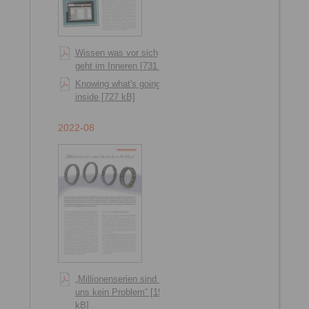
Wissen was vor sich
geht im Inneren [731 kB]
Knowing what's going on
inside [727 kB]
2022-08
„Millionenserien sind für
uns kein Problem“ [1551
kB]