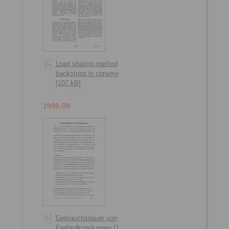
Load sharing methods of
backstops in conveyors
[107 kB]
1998-09
Gebrauchsdauer von
Freilaufkupplungen [146