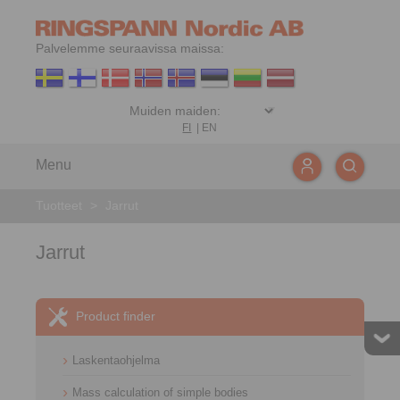
Palvelemme seuraavissa maissa:
FI
|
EN
Menu
Tuotteet
>
Jarrut
Jarrut
Product finder
Laskentaohjelma
Mass calculation of simple bodies