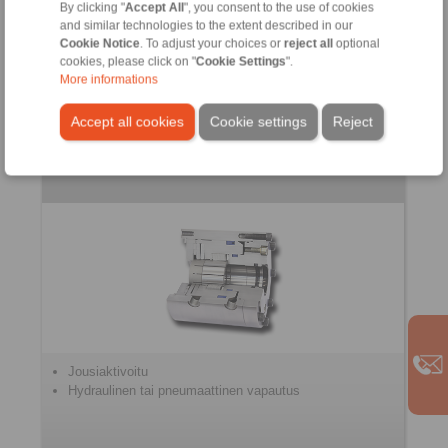
Ohjattu jarrutus
By clicking "
Accept All
", you consent to the use of cookies
and similar technologies to the extent described in our
Cookie Notice
. To adjust your choices or
reject all
optional
cookies, please click on "
Cookie Settings
".
More informations
Accept all cookies
Cookie settings
Reject
Kiristysyksiköt
Jousiaktivoitu
Hydraulinen tai pneumaattinen vapautus