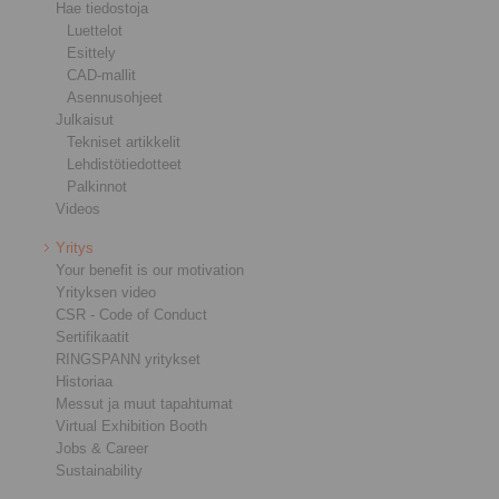
Hae tiedostoja
Luettelot
Esittely
CAD-mallit
Asennusohjeet
Julkaisut
Tekniset artikkelit
Lehdistötiedotteet
Palkinnot
Videos
Yritys
Your benefit is our motivation
Yrityksen video
CSR - Code of Conduct
Sertifikaatit
RINGSPANN yritykset
Historiaa
Messut ja muut tapahtumat
Virtual Exhibition Booth
Jobs & Career
Sustainability