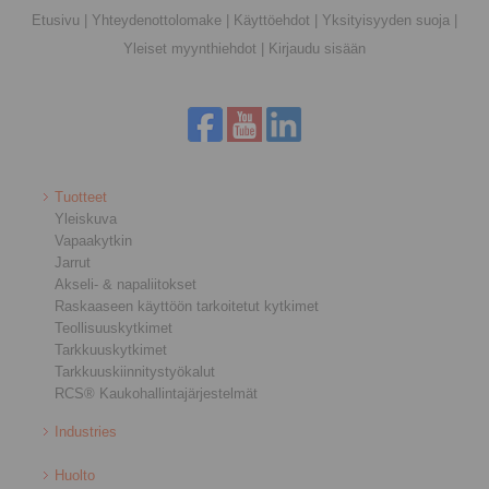
Etusivu
|
Yhteydenottolomake
|
Käyttöehdot
|
Yksityisyyden suoja
|
Yleiset myynthiehdot
|
Kirjaudu sisään
Tuotteet
Yleiskuva
Vapaakytkin
Jarrut
Akseli- & napaliitokset
Raskaaseen käyttöön tarkoitetut kytkimet
Teollisuuskytkimet
Tarkkuuskytkimet
Tarkkuuskiinnitystyökalut
RCS® Kaukohallintajärjestelmät
Industries
Huolto