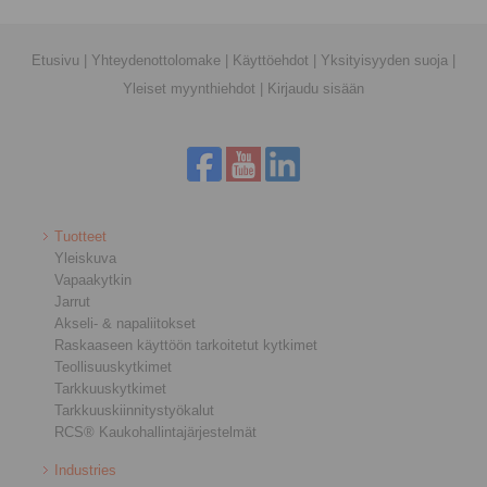
Etusivu
|
Yhteydenottolomake
|
Käyttöehdot
|
Yksityisyyden suoja
|
Yleiset myynthiehdot
|
Kirjaudu sisään
Tuotteet
Yleiskuva
Vapaakytkin
Jarrut
Akseli- & napaliitokset
Raskaaseen käyttöön tarkoitetut kytkimet
Teollisuuskytkimet
Tarkkuuskytkimet
Tarkkuuskiinnitystyökalut
RCS® Kaukohallintajärjestelmät
Industries