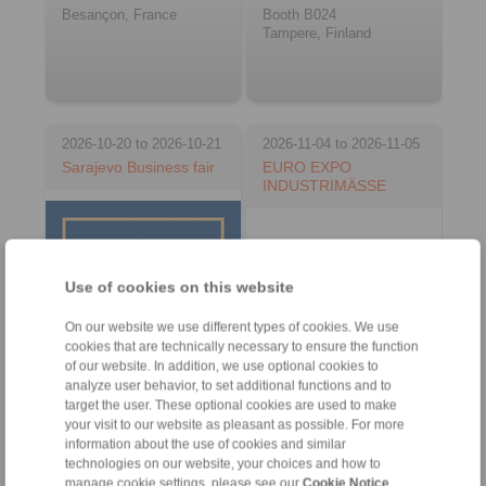
Besançon, France
Booth B024
Tampere, Finland
2026-10-20 to 2026-10-21
2026-11-04 to 2026-11-05
Sarajevo Business fair
EURO EXPO
INDUSTRIMÄSSE
Use of cookies on this website
On our website we use different types of cookies. We use
cookies that are technically necessary to ensure the function
of our website. In addition, we use optional cookies to
analyze user behavior, to set additional functions and to
target the user. These optional cookies are used to make
your visit to our website as pleasant as possible. For more
Sarajevo, Bosnia and
Herzegovina
information about the use of cookies and similar
Gävle, Sweden
technologies on our website, your choices and how to
manage cookie settings, please see our
Cookie Notice
.