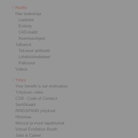
Huolto
Hae tiedostoja
Luettelot
Esittely
CAD-mallit
Asennusohjeet
Julkaisut
Tekniset artikkelit
Lehdistötiedotteet
Palkinnot
Videos
Yritys
Your benefit is our motivation
Yrityksen video
CSR - Code of Conduct
Sertifikaatit
RINGSPANN yritykset
Historiaa
Messut ja muut tapahtumat
Virtual Exhibition Booth
Jobs & Career