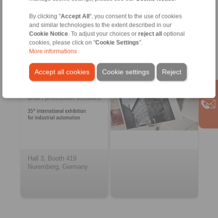
By clicking "
Accept All
", you consent to the use of cookies
and similar technologies to the extent described in our
2026-11-24 to 2026-11-26
Cookie Notice
. To adjust your choices or
reject all
optional
SPS Expo
Archive
cookies, please click on "
Cookie Settings
".
More informations
Accept all cookies
Cookie settings
Reject
Hall 3, Booth 419
Nuremberg, Germany