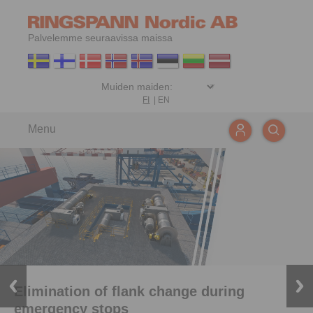
Palvelemme seuraavissa maissa
FI
|
EN
Menu
Elimination of flank change during
emergency stops