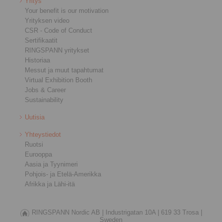
Yritys
Your benefit is our motivation
Yrityksen video
CSR - Code of Conduct
Sertifikaatit
RINGSPANN yritykset
Historiaa
Messut ja muut tapahtumat
Virtual Exhibition Booth
Jobs & Career
Sustainability
Uutisia
Yhteystiedot
Ruotsi
Eurooppa
Aasia ja Tyynimeri
Pohjois- ja Etelä-Amerikka
Afrikka ja Lähi-itä
RINGSPANN Nordic AB |
Industrigatan 10A |
619 33 Trosa |
Sweden