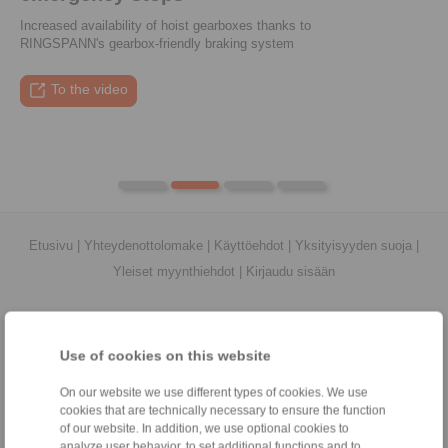
Increased availability of hoist gearboxes thanks to
RINGSPANN's gearbox-friendly braking system
To the press article
To the video
To the coupling tool
To the press article
Etusivu
|
Yhteydenottolomake
|
Käyttöehdot
|
Yksityisyyden suoja
|
Yleiset myynthiehdot
|
Kirjaudu sisään
Use of cookies on this website
On our website we use different types of cookies. We use
Tuotteet
cookies that are technically necessary to ensure the function
Yleiskuva
of our website. In addition, we use optional cookies to
Vapaakytkin
analyze user behavior, to set additional functions and to