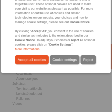
target the user. These optional cookies are used to make
Jarrut
your visit to our website as pleasant as possible. For more
Akseli- & napaliitokset
information about the use of cookies and similar
Raskaaseen käyttöön tarkoitetut kytkimet
technologies on our website, your choices and how to
Teollisuuskytkimet
manage cookie settings, please see our
Cookie Notice
.
Tarkkuuskytkimet
Tarkkuuskiinnitystyökalut
By clicking "
Accept All
", you consent to the use of cookies
RCS® Kaukohallintajärjestelmät
and similar technologies to the extent described in our
Cookie Notice
. To adjust your choices or
reject all
optional
Industries
cookies, please click on "
Cookie Settings
".
More informations
Huolto
Hae tiedostoja
Accept all cookies
Cookie settings
Reject
Luettelot
Esittely
CAD-mallit
Asennusohjeet
Julkaisut
Tekniset artikkelit
Lehdistötiedotteet
Palkinnot
Videos